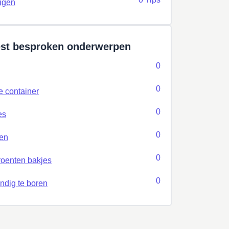
nigen
st besproken onderwerpen
0
0
e container
0
es
0
en
0
oenten bakjes
0
ndig te boren