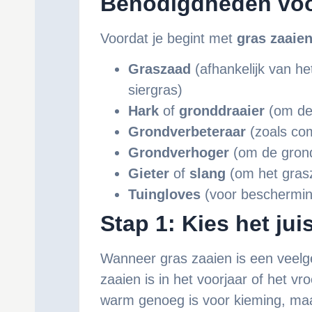
Benodigdheden voo
Voordat je begint met
gras zaaie
Graszaad
(afhankelijk van he
siergras)
Hark
of
gronddraaier
(om de 
Grondverbeteraar
(zoals co
Grondverhoger
(om de grond
Gieter
of
slang
(om het grasz
Tuingloves
(voor beschermin
Stap 1: Kies het ju
Wanneer gras zaaien is een veelg
zaaien is in het voorjaar of het vr
warm genoeg is voor kieming, maar