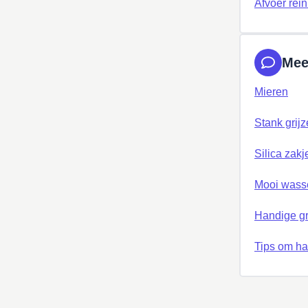
Afvoer rei
Mee
Mieren
Stank grijz
Silica zakj
Mooi wass
Handige gr
Tips om ha