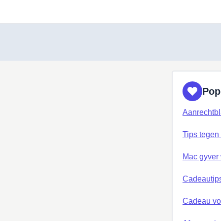
Pop
Aanrechtbl
Tips tegen 
Mac gyver
Cadeautip
Cadeau vo