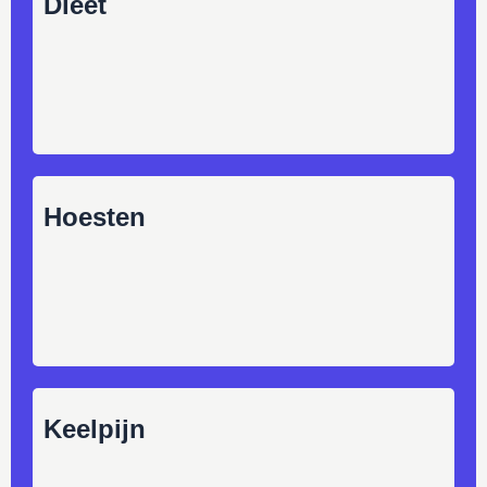
Dieet
Hoesten
Keelpijn